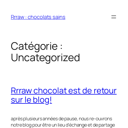
Aller
au
Rrraw : chocolats sains
contenu
Catégorie :
Uncategorized
Rrraw chocolat est de retour
sur le blog!
après plusieurs années de pause, nous re-ouvrons
notre blog pour être un lieu d’échange et de partage